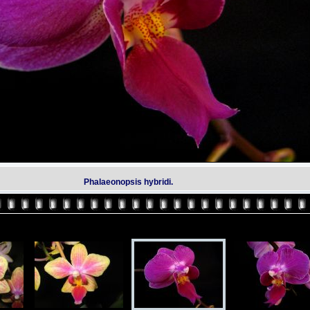
Phalaeonopsis hybridi.