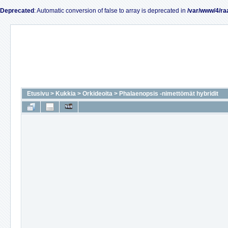
Deprecated
: Automatic conversion of false to array is deprecated in
/var/www/4/ra
Etusivu
>
Kukkia
>
Orkideoita
>
Phalaenopsis -nimettömät hybridit