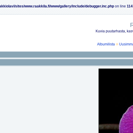
akkiolavi/sites/www.raakkila.fi/www/gallery/include/debugger.inc.php
on line
114
R
Kuvia puutarhasta, kasv
Albumilista
Uusimmat