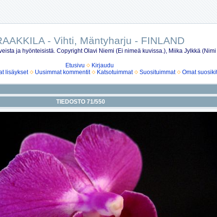
AAKKILA - Vihti, Mäntyharju - FINLAND
eista ja hyönteisistä. Copyright Olavi Niemi (Ei nimeä kuvissa.), Miika Jylkkä (Nimi
Etusivu
Kirjaudu
 lisäykset
Uusimmat kommentit
Katsotuimmat
Suosituimmat
Omat suosiki
TIEDOSTO 71/550