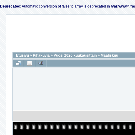
Deprecated
: Automatic conversion of false to array is deprecated in
/var/www/4/ra
Etusivu
>
Pihakuvia
>
Vuosi 2020 kuukausittain
>
Maaliskuu