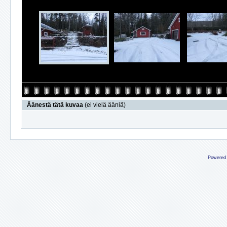
Äänestä tätä kuvaa
(ei vielä ääniä)
Powered