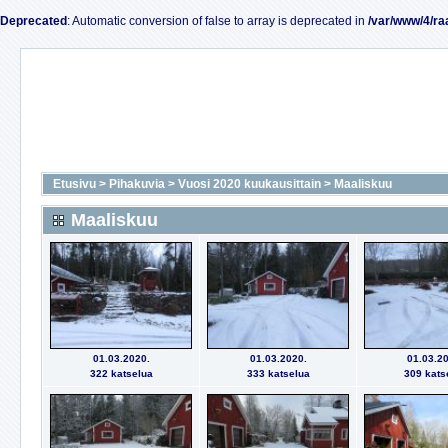
Deprecated
: Automatic conversion of false to array is deprecated in
/var/www/4/ra
Etusivu
>
Pihakuvia
>
Vuosi 2020 kuukausittain
>
Maaliskuu
Maaliskuu
01.03.2020.
01.03.2020.
01.03.20
322 katselua
333 katselua
309 kats